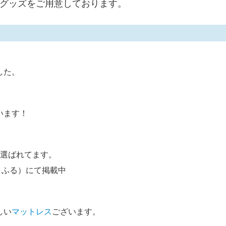
グッズをご用意しております。
した。
います！
選ばれて
ます。
とふる）にて掲載中
しい
マットレス
ございます。